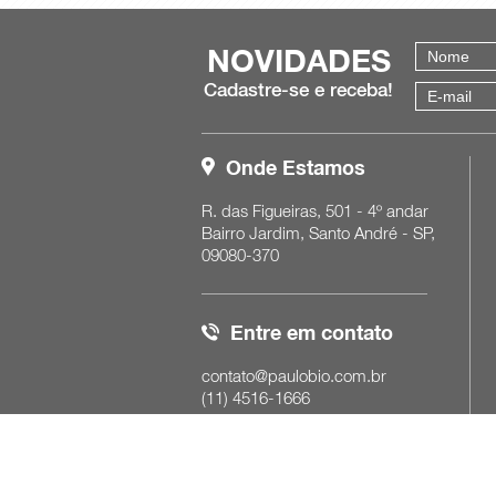
NOVIDADES
Cadastre-se e receba!
Onde Estamos
R. das Figueiras, 501 - 4º andar
Bairro Jardim, Santo André - SP,
09080-370
Entre em contato
contato@paulobio.com.br
(11)
4516-1666
Horário de Funcionamento:
Seg. a Sex.: 8:30h às 18h
Sáb. das 8:30h às 12:30h