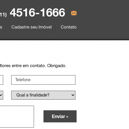
4516-1666
(11)
os
Cadastre seu Imóvel
Contato
ltores entre em contato. Obrigado.
Enviar »