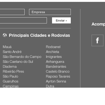
Acomp
Principais Cidades e Rodovias
Mauá
Rodoanel
Santo André
Anchieta
São Bernardo do Campo
Imigrantes
São Caetano do Sul
Anhanguera
Diadema
Bandeirantes
Ribeirão Pires
Castelo Branco
São Paulo
Raposo Tavares
Guarulhos
Ayrton Senna
Campinas
Dutra
Sorocaba
Dom Pedro I