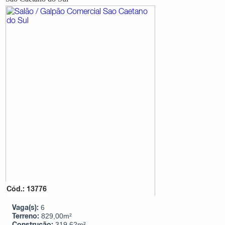
Cód.: 13776
Vaga(s):
6
Terreno:
829,00m²
Construção:
319,62m²