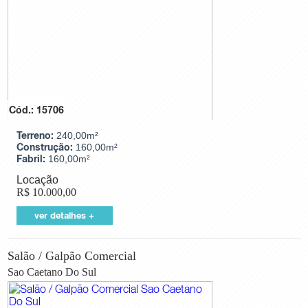
Galpão Industrial
Predio Comercial
Prédio Residencial
Salão / Galpão Comercial
Salas / Conjuntos
Terreno Comercial
Terreno Industrial
Terreno Residencial
Cód.: 15706
Terreno:
240,00m²
Cidades
Construção:
160,00m²
Fabril:
160,00m²
Cidade
Locação
R$
10.000,00
Bairros
ver detalhes +
Bairro
Salão / Galpão Comercial
Sao Caetano Do Sul
Valor
Mínimo
Máximo