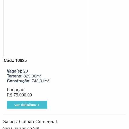
Cód.: 10625
Vaga(s):
20
Terreno:
829,00m²
Construção:
748,31m²
Locação
R$
75.000,00
ver detalhes +
Salão / Galpão Comercial
Sao Caetano do Sul