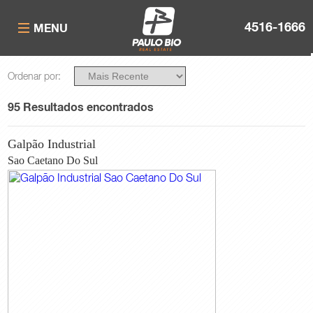
4516-1666
MENU
Você Deseja
Ordenar por:
Comprar
Alugar
95 Resultados encontrados
Finalidade
Galpão Industrial
Industrial
Residencial
Sao Caetano Do Sul
Comercial
Tipo
Apartamento
Casa / Sobrado Comercial
Casa / Sobrado Residencial
Cobertura
Empreendimento
Galpão em Condomínio