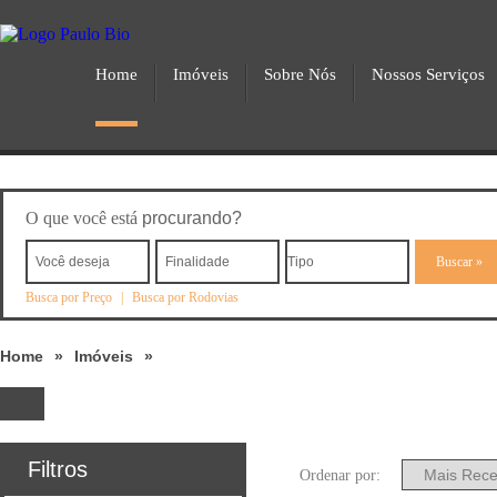
Home
Imóveis
Sobre Nós
Nossos Serviços
O que você está
procurando?
Busca por Preço
|
Busca por Rodovias
Home
»
Imóveis
»
Filtros
Ordenar por: