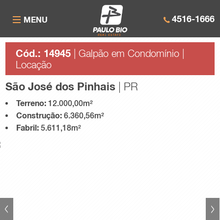
4516-1666
MENU
Cód.: 14945
| Galpão em Condomínio |
Locação
São José dos Pinhais
| PR
Terreno:
12.000,00m²
Construção:
6.360,56m²
Fabril:
5.611,18m²