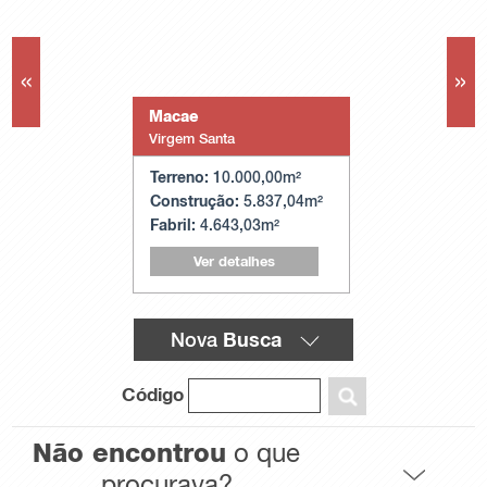
«
»
Locação
R$ 163.437
Macae
Itajai
Virgem Santa
Espinheiros
Cód.: 14084
Terreno:
Terreno:
10.000,00m²
10.260
Construção:
Construção:
5.837,04m²
5.
Fabril:
Fabril:
4.643,03m²
5.130,00
Ver detalhes
Ver detalh
Busca
Nova
Código
Não encontrou
o que
procurava?